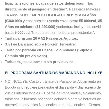
hospitalizaciones a causa de éstos deben asumirlos
directamente el pasajero en destino”.
Pasajeros Mayores
74 Años.
SUPLEMENTO OBLIGATORIO:
75 A 84 Años
($360.000)
y cobertura incluyendo covid hasta
55.000usd
,
85
Años en adelante ($1.440.000)
ycobertura incluyendo covid
hasta
5.000usd
“No cubre enfermedades preexistentes”.
Tarifa par grupo 26 A 52 Pasajeros Adultos.
3% Fee Bancario sobre Porción Terrestre.
Tarifa por persona en Pesos Colombianos (Sujeto a
Cambio sin previo aviso)
Tarifas sujetas a cambio sin previo aviso.
EL PROGRAMA SANTUARIOS MARIANOS NO INCLUYE
NO INCLUYE: Costo y trámite de Pasaporte. Alojamiento en
Bogotá si lo requiere para estar el día salida y día regreso de
vuelos internacionales – Costos de Penalidades, alojamiento,
traslados, alimentos por cancelaciones o cambio horarios de
operación por vuelos Nacionales e Internacionales – Costos