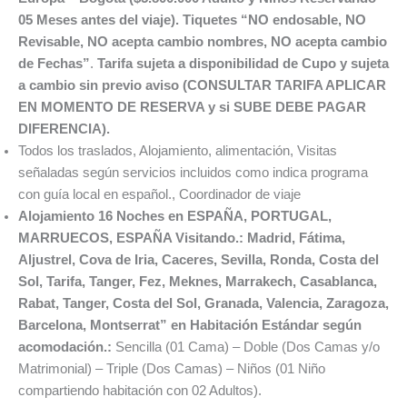
05 Meses antes del viaje). Tiquetes “NO endosable, NO
Revisable, NO acepta cambio nombres, NO acepta cambio
de Fechas”
.
Tarifa sujeta a disponibilidad de Cupo y sujeta
a cambio sin previo aviso (CONSULTAR TARIFA APLICAR
EN MOMENTO DE RESERVA y si SUBE DEBE PAGAR
DIFERENCIA).
Todos los traslados, Alojamiento, alimentación, Visitas
señaladas según servicios incluidos como indica programa
con guía local en español., Coordinador de viaje
Alojamiento 16 Noches en ESPAÑA, PORTUGAL,
MARRUECOS, ESPAÑA
Visitando.:
Madrid,
Fátima,
Aljustrel, Cova de Iria,
Caceres, Sevilla, Ronda, Costa del
Sol, Tarifa, Tanger, Fez, Meknes,
Marrakech, Casablanca,
Rabat, Tanger, Costa del Sol, Granada, Valencia, Zaragoza,
Barcelona, Montserrat
”
en Habitación Estándar según
acomodación.:
Sencilla (01 Cama) – Doble (Dos Camas y/o
Matrimonial) – Triple (Dos Camas) – Niños (01 Niño
compartiendo habitación con 02 Adultos).