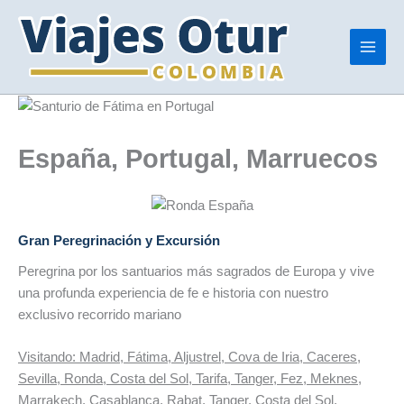
Ir
al
contenido
España, Portugal, Marruecos
Gran Peregrinación y Excursión
Peregrina por los santuarios más sagrados de Europa y vive
una profunda experiencia de fe e historia con nuestro
exclusivo recorrido mariano
Visitando: Madrid, Fátima, Aljustrel, Cova de Iria, Caceres,
Sevilla, Ronda, Costa del Sol, Tarifa, Tanger, Fez, Meknes,
Marrakech, Casablanca, Rabat, Tanger, Costa del Sol,