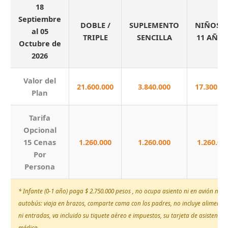
18
Septiembre
DOBLE /
SUPLEMENTO
NIÑOS (2
al 05
TRIPLE
SENCILLA
11 AÑOS
Octubre de
2026
Valor del
21.600.000
3.840.000
17.300.00
Plan
Tarifa
Opcional
15 Cenas
1.260.000
1.260.000
1.260.00
Por
Persona
* Infante (0-1 año) paga $ 2.750.000 pesos , no ocupa asiento ni en avión ni en
autobús: viaja en brazos, comparte cama con los padres, no incluye alimento
ni entradas, va incluido su tiquete aéreo e impuestos, su tarjeta de asistencia
médica.