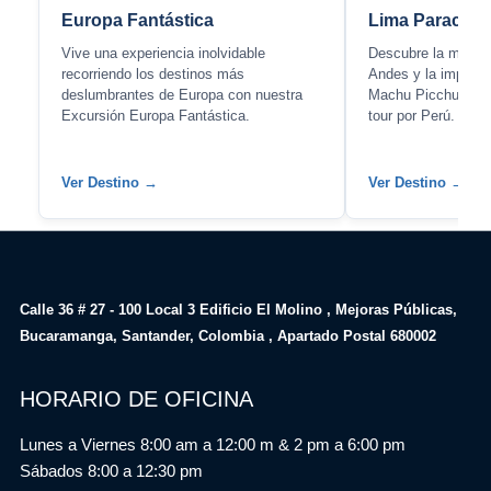
Europa Fantástica
Lima Paracas 
Vive una experiencia inolvidable
Descubre la magia 
recorriendo los destinos más
Andes y la imponen
deslumbrantes de Europa con nuestra
Machu Picchu con 
Excursión Europa Fantástica.
tour por Perú.
Ver Destino →
Ver Destino →
Calle 36 # 27 - 100 Local 3 Edificio El Molino , Mejoras Públicas,
Bucaramanga, Santander, Colombia , Apartado Postal 680002
HORARIO DE OFICINA
Lunes a Viernes 8:00 am a 12:00 m & 2 pm a 6:00 pm
Sábados 8:00 a 12:30 pm