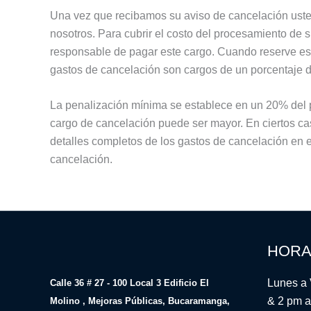
Una vez que recibamos su aviso de cancelación usted 
nosotros. Para cubrir el costo del procesamiento de 
responsable de pagar este cargo. Cuando reserve est
gastos de cancelación son cargos de un porcentaje del 
La penalización mínima se establece en un 20% del pr
cargo de cancelación puede ser mayor. En ciertos cas
detalles completos de los gastos de cancelación en el
cancelación.
HORA
Lunes a 
Calle 36 # 27 - 100 Local 3 Edificio El
& 2 pm a
Molino , Mejoras Públicas, Bucaramanga,