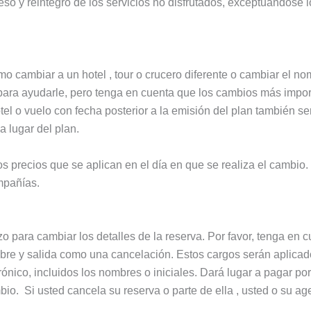
greso y reintegro de los servicios no disfrutados, exceptuándos
o cambiar a un hotel , tour o crucero diferente o cambiar el nom
para ayudarle, pero tenga en cuenta que los cambios más impor
el o vuelo con fecha posterior a la emisión del plan también s
a lugar del plan.
los precios que se aplican en el día en que se realiza el cambi
mpañías.
 para cambiar los detalles de la reserva. Por favor, tenga en c
bre y salida como una cancelación. Estos cargos serán aplicad
rónico, incluidos los nombres o iniciales. Dará lugar a pagar po
io. Si usted cancela su reserva o parte de ella , usted o su ag