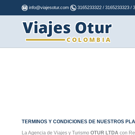
Ir
info@viajesotur.com
3165233322 / 3165233323 / 
al
contenido
TERMINOS Y CONDICIONES DE NUESTROS PL
La Agencia de Viajes y Turismo
OTUR LTDA
con Reg