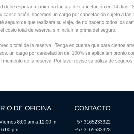
debe esperar recibir una factura de cancelación en 14 días . S
su cancelación, hacemos un cargo por cancelación sujeto a las 
é seguro de que realizará su viaje, de no hacerlo todos los ca
costo total de reserva, sin incluir la prima del seguro.
ecio total de la reserva . Tenga en cuenta que para ciertos ar
os, un cargo por cancelación del 100% se aplica tan pronto com
 momento de la reserva. Por favor revise su póliza de seguros p
RIO DE OFICINA
CONTACTO
Viernes 8:00 am a 12:00 m
+57 3165233322
 6:00 pm
+57 3165533323