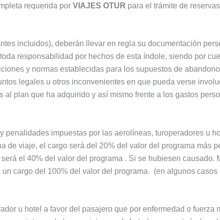
pleta requerida por
VIAJES OTUR
para el trámite de reservas
s incluidos), deberán llevar en regla su documentación person
a toda responsabilidad por hechos de esta índole, siendo por cu
diciones y normas establecidas para los supuestos de abandono 
suntos legales u otros inconvenientes en que pueda verse invol
os al plan que ha adquirido y así mismo frente a los gastos pers
y penalidades impuestas por las aerolíneas, turoperadores u h
ha de viaje, el cargo será del 20% del valor del programa más p
o será el 40% del valor del programa . Si se hubiesen causado. 
á un cargo del 100% del valor del programa. (en algunos casos 
perador u hotel a favor del pasajero que por enfermedad o fuerza