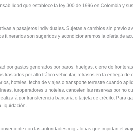
onsabilidad que establece la ley 300 de 1996 en Colombia y sus
ativas a pasajeros individuales. Sujetas a cambios sin previo a
 itinerarios son sugeridos y acondicionaremos la oferta de acu
d por gastos generados por paros, huelgas, cierre de fronteras,
s traslados por alto tráfico vehicular, retrasos en la entrega de
rios, hoteles, fecha de viajes o transporte terrestre cuando a
neas, turoperadores u hoteles, cancelen las reservas por no cu
e realizará por transferencia bancaria o tarjeta de crédito. Par
liquidación.
conveniente con las autoridades migratorias que impidan el via