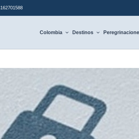
3162701588
Colombia
Destinos
Peregrinacion