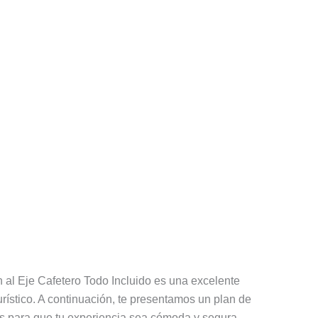
Valle de
n al Eje Cafetero Todo Incluido es una excelente
ístico. A continuación, te presentamos un plan de
idos para que tu experiencia sea cómoda y segura.