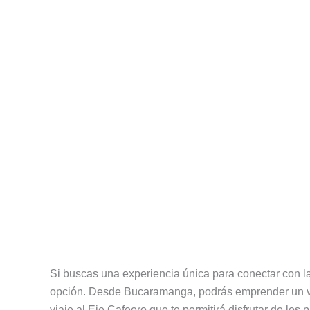
Si buscas una experiencia única para conectar con la 
opción. Desde Bucaramanga, podrás emprender un viaj
viaje al Eje Cafeero que te permitirá disfrutar de los