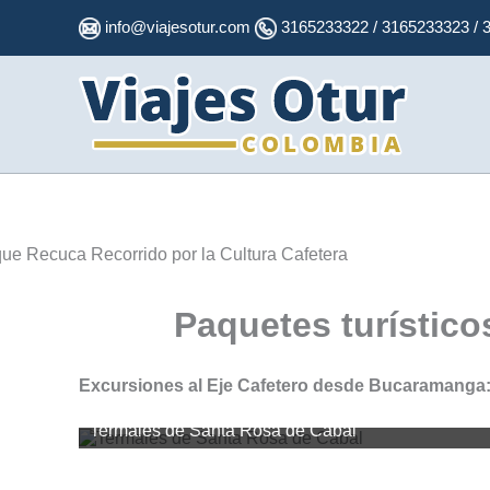
Ir
info@viajesotur.com
3165233322 / 3165233323 / 
al
contenido
Paquetes turístico
Excursiones al Eje Cafetero desde Bucaramanga:
Termales de Santa Rosa de Cabal