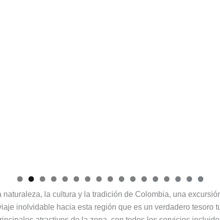
0
1
2
3
4
5
6
7
naturaleza, la cultura y la tradición de Colombia, una excursió
e inolvidable hacia esta región que es un verdadero tesoro tur
 principales atractivos de la zona, con todos los servicios inclu